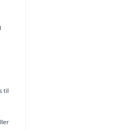
g
 til
ller