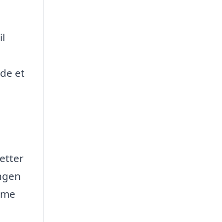
il
nde et
letter
ingen
amme