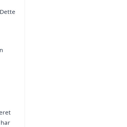
 Dette
en
eret
 har