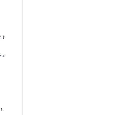
e
it
lse
n.