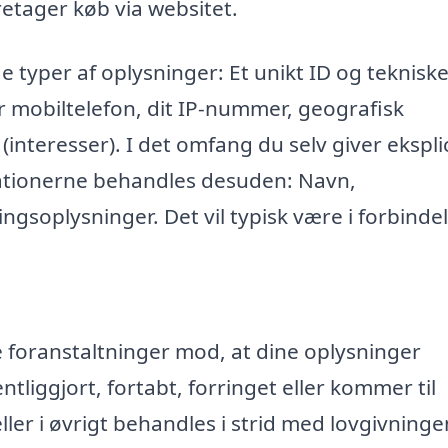
retager køb via websitet.
e typer af oplysninger: Et unikt ID og teknisk
r mobiltelefon, dit IP-nummer, geografisk
 (interesser). I det omfang du selv giver eksplic
mationerne behandles desuden: Navn,
ngsoplysninger. Det vil typisk være i forbinde
ke foranstaltninger mod, at dine oplysninger
entliggjort, fortabt, forringet eller kommer til
r i øvrigt behandles i strid med lovgivninge