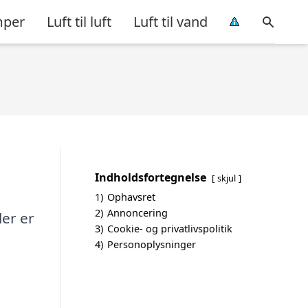
per
Luft til luft
Luft til vand
Indholdsfortegnelse
skjul
1)
Ophavsret
2)
Annoncering
ler er
3)
Cookie- og privatlivspolitik
4)
Personoplysninger