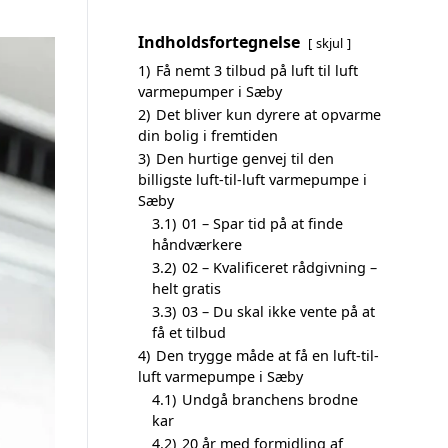
Indholdsfortegnelse
skjul
1)
Få nemt 3 tilbud på luft til luft
varmepumper i Sæby
2)
Det bliver kun dyrere at opvarme
din bolig i fremtiden
3)
Den hurtige genvej til den
billigste luft-til-luft varmepumpe i
Sæby
3.1)
01 – Spar tid på at finde
håndværkere
3.2)
02 – Kvalificeret rådgivning –
helt gratis
3.3)
03 – Du skal ikke vente på at
få et tilbud
4)
Den trygge måde at få en luft-til-
luft varmepumpe i Sæby
4.1)
Undgå branchens brodne
kar
4.2)
20 år med formidling af