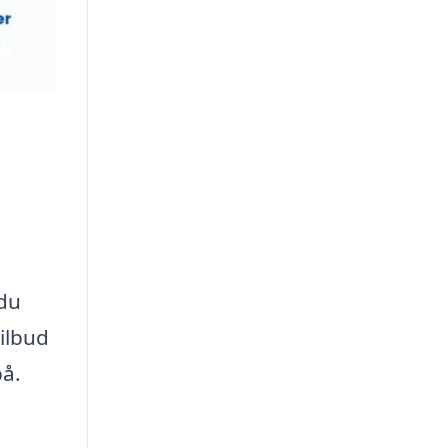
 du
ilbud
 på.