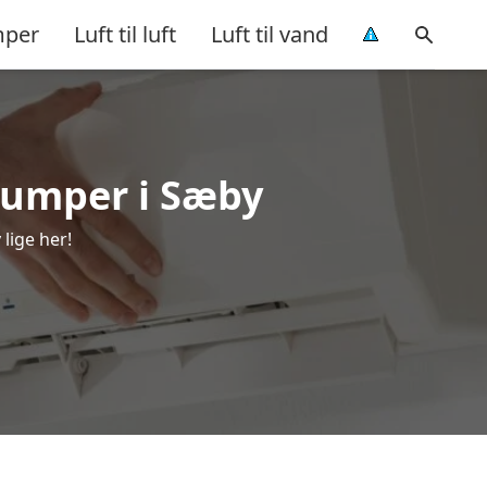
per
Luft til luft
Luft til vand
epumper i Sæby
lige her!