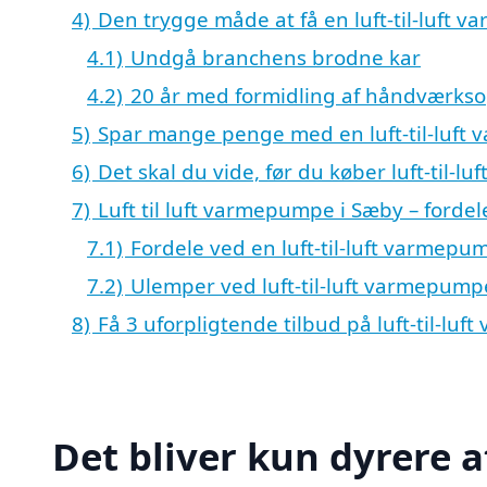
4)
Den trygge måde at få en luft-til-luft 
4.1)
Undgå branchens brodne kar
4.2)
20 år med formidling af håndværks
5)
Spar mange penge med en luft-til-luf
6)
Det skal du vide, før du køber luft-til-
7)
Luft til luft varmepumpe i Sæby – forde
7.1)
Fordele ved en luft-til-luft varmepu
7.2)
Ulemper ved luft-til-luft varmepump
8)
Få 3 uforpligtende tilbud på luft-til-lu
Det bliver kun dyrere a