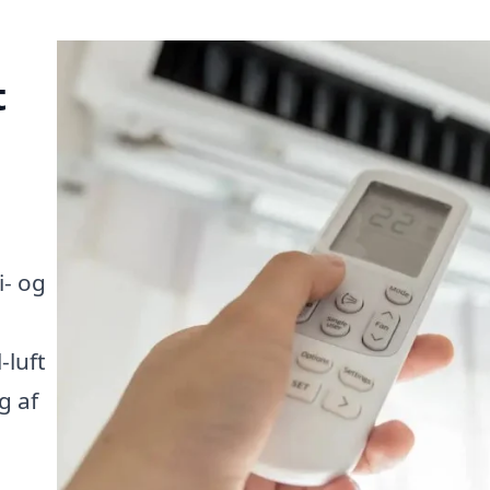
t
i- og
-luft
g af