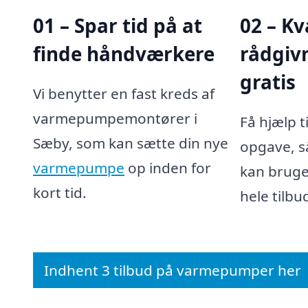
01 – Spar tid på at
02 – Kv
finde håndværkere
rådgivn
gratis
Vi benytter en fast kreds af
varmepumpemontører i
Få hjælp ti
Sæby, som kan sætte din nye
opgave, så
varmepumpe
op inden for
kan bruge
kort tid.
hele tilb
Indhent 3 tilbud på varmepumper her