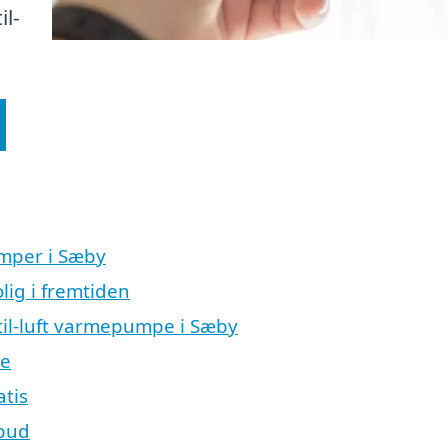
il-
umper i Sæby
lig i fremtiden
t-til-luft varmepumpe i Sæby
re
atis
lbud