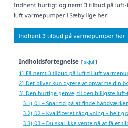
Indhent hurtigt og nemt 3 tilbud på luft-t
luft varmepumper i Sæby lige her!
Indhent 3 tilbud på varmepumper her
Indholdsfortegnelse
skjul
1)
Få nemt 3 tilbud på luft til luft varmep
2)
Det bliver kun dyrere at opvarme din bo
3)
Den hurtige genvej til den billigste luf
3.1)
01 – Spar tid på at finde håndværke
3.2)
02 – Kvalificeret rådgivning – helt gr
3.3)
03 – Du skal ikke vente på at få et ti