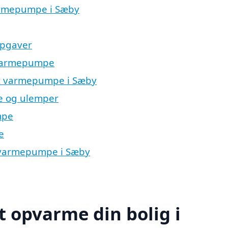
varmepumpe i Sæby
opgaver
t varmepumpe
luft varmepumpe i Sæby
le og ulemper
mpe
e
ft varmepumpe i Sæby
t opvarme din bolig i